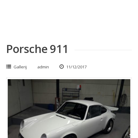
Skip
to
content
Porsche 911
Gallerij
admin
11/12/2017