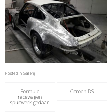
Posted in
Gallerij
Post
Formule
Citroen DS
racewagen
navigation
spuitwerk gedaan